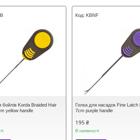
NB
KBNF
 бойлів Korda Braided Hair
Голка для насадок Fine Latch
m yellow handle
7cm purple handle
195 ₴
ті
В наявності