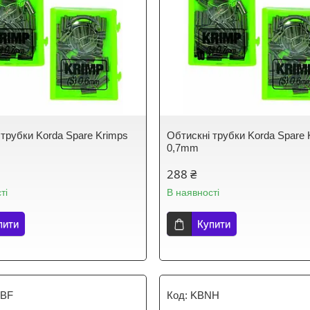
 трубки Korda Spare Krimps
Обтискні трубки Korda Spare 
0,7mm
288 ₴
ті
В наявності
пити
Купити
BF
KBNH