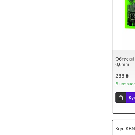
Обтискні
0,6mm
288 ₴
В наявнос
Ку
KBN