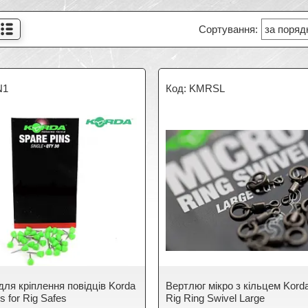
N1
KMRSL
для кріплення повідців Korda
Вертлюг мікро з кільцем Kord
ns for Rig Safes
Rig Ring Swivel Large