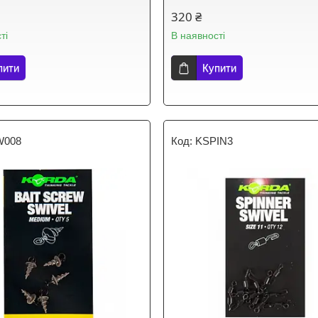
320 ₴
ті
В наявності
пити
Купити
008
KSPIN3