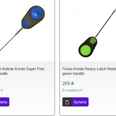
 бойлів Korda Super Fine
Голка Korda Heavy Latch Nee
eedle
green handle
205 ₴
ті
В наявності
пити
Купити