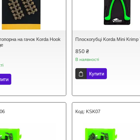
топорна на гачок Korda Hook
Плоскогубці Korda Mini Krimp 
ge
850 ₴
В наявності
ті
Купити
пити
06
KSK07