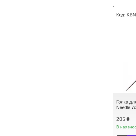
KB
Голка для
Needle 7c
205 ₴
В наявнос