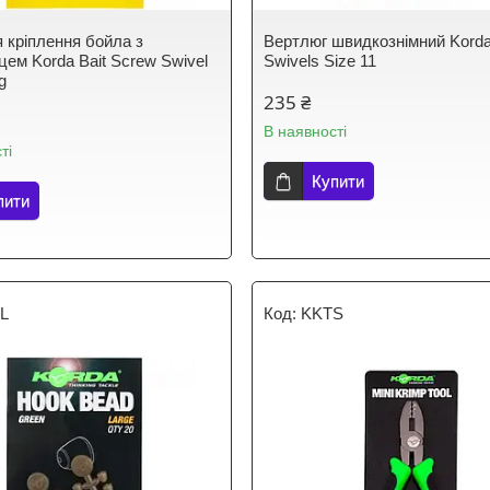
я кріплення бойла з
Вертлюг швидкознімний Korda
цем Korda Bait Screw Swivel
Swivels Size 11
g
235 ₴
В наявності
ті
Купити
пити
L
KKTS