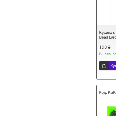
Бусина с
Bead Lar
198 ₴
В наявнос
Ку
KSK