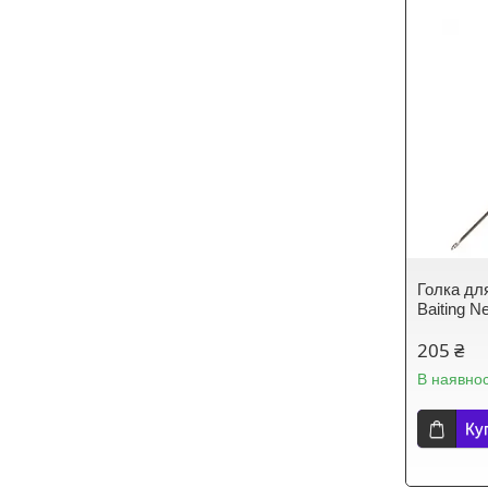
Голка для
Baiting N
205 ₴
В наявнос
Ку