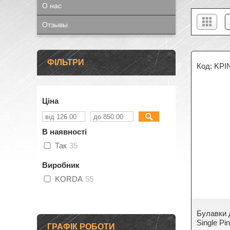
О нас
Отзывы
ФІЛЬТРИ
KPI
Ціна
В наявності
Так
35
Виробник
KORDA
55
Булавки 
Single Pi
ГРАФІК РОБОТИ