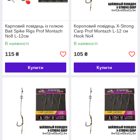
Карповий повідець із голкою
Короповий повідець X-Strong
Bait Spike Rigs Prof Montazh
Carp Prof Montazh L-12 см
No8 L-12см
Hook No4
В наявності
В наявності
115
105
₴
₴
Купити
Купити