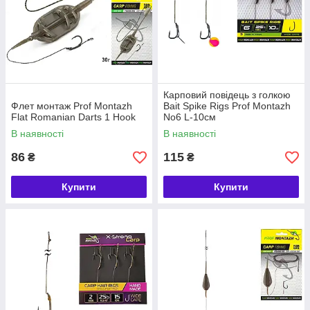
Карповий повідець з голкою
Флет монтаж Prof Montazh
Bait Spike Rigs Prof Montazh
Flat Romanian Darts 1 Hook
No6 L-10см
В наявності
В наявності
86
115
₴
₴
Купити
Купити