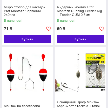
Мікро стопор для насадок
Фидерный монтаж Prof
Prof Montazh Червоний
Montazh Running Feeder Rig
240psc
+ Feeder GUM 0.6мм
В наявності
В наявності
71
69
₴
₴
Купити
Купити
Оснащення Проф Монтаж
Монтаж на толстолоба
Карп-Флет з голкою 1 гачок