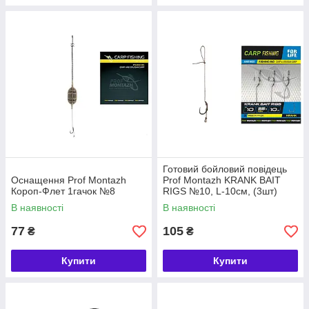
Готовий бойловий повідець
Оснащення Prof Montazh
Prof Montazh KRANK BAIT
Короп-Флет 1гачок №8
RIGS №10, L-10см, (3шт)
В наявності
В наявності
77
105
₴
₴
Купити
Купити