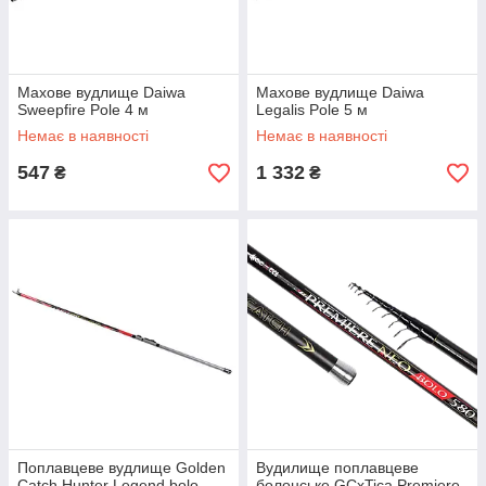
Махове вудлище Daiwa
Махове вудлище Daiwa
Sweepfire Pole 4 м
Legalis Pole 5 м
Немає в наявності
Немає в наявності
547
1 332
₴
₴
Поплавцеве вудлище Golden
Вудилище поплавцеве
Catch Hunter Legend bolo
болонське GCxTica Premiere