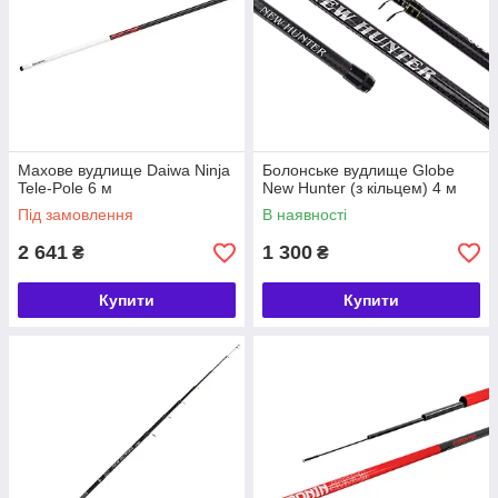
Махове вудлище Daiwa Ninja
Болонське вудлище Globe
Tele-Pole 6 м
New Hunter (з кільцем) 4 м
Під замовлення
В наявності
2 641
1 300
₴
₴
Купити
Купити