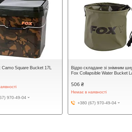
x Camo Square Bucket 17L
Відро складане зі знімним ш
Fox Collapsible Water Bucket L
506 ₴
аявності
Немає в наявності
67) 970-49-04
+380 (67) 970-49-04