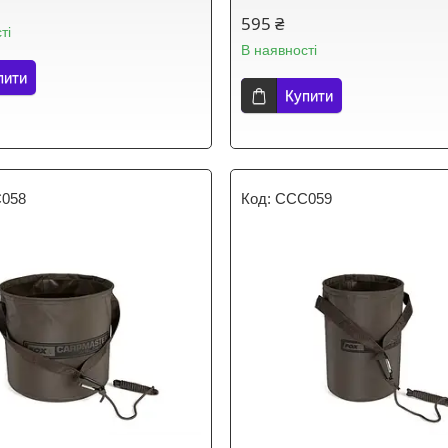
595 ₴
ті
В наявності
пити
Купити
058
CCC059