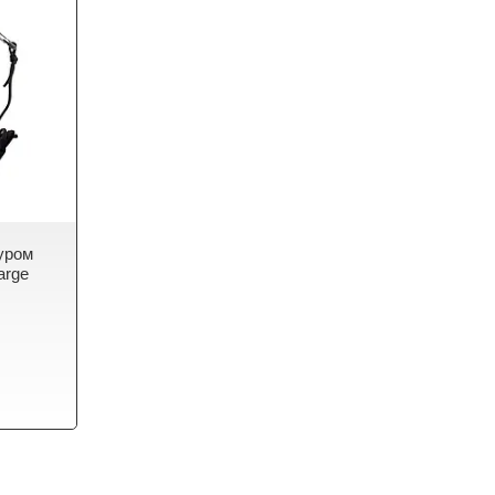
нуром
arge