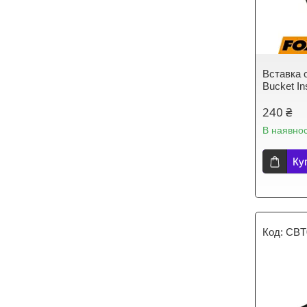
Вставка 
Bucket In
240 ₴
В наявнос
Ку
CBT