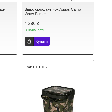
ater
Відро складане Fox Aquos Camo
Water Bucket
1 280 ₴
В наявності
Купити
CBT015