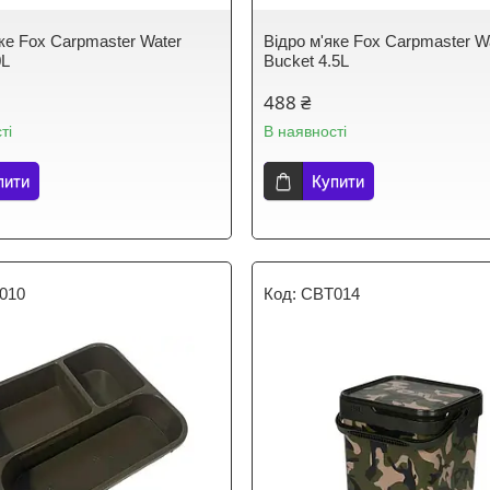
яке Fox Carpmaster Water
Відро м'яке Fox Carpmaster W
0L
Bucket 4.5L
488 ₴
ті
В наявності
пити
Купити
010
CBT014