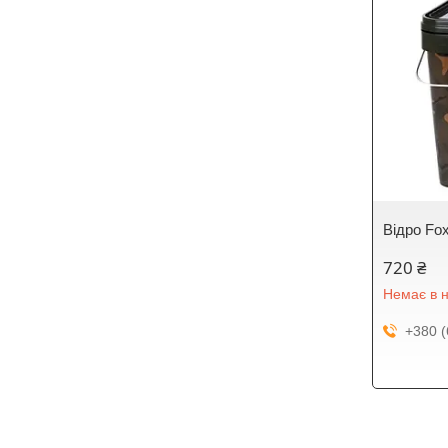
Відро Fo
720 ₴
Немає в н
+380 (