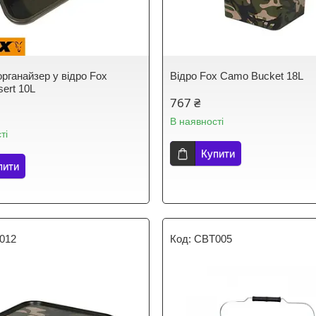
органайзер у відро Fox
Відро Fox Camo Bucket 18L
sert 10L
767 ₴
В наявності
ті
Купити
пити
012
CBT005