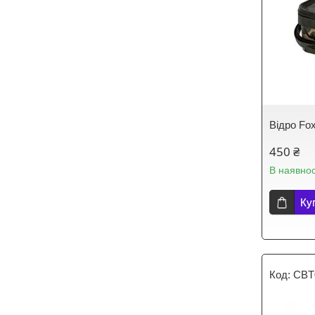
Відро Fo
450 ₴
В наявнос
Ку
CBT