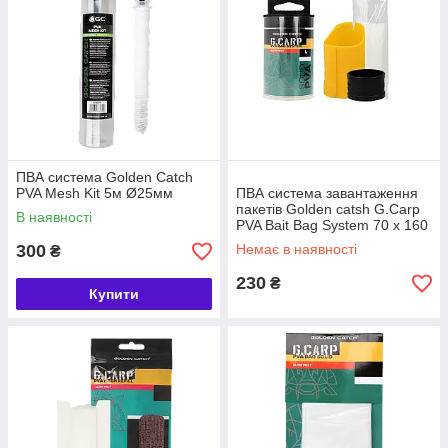
ПВА система Golden Catch
PVA Mesh Kit 5м Ø25мм
ПВА система завантаження
пакетів Golden catsh G.Carp
В наявності
PVA Bait Bag System 70 x 160
мм L 20шт
300
Немає в наявності
₴
230
₴
Купити