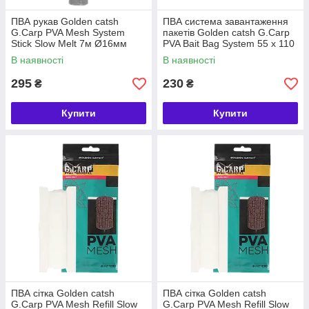
ПВА рукав Golden catsh
ПВА система завантаження
G.Carp PVA Mesh System
пакетів Golden catsh G.Carp
Stick Slow Melt 7м Ø16мм
PVA Bait Bag System 55 x 110
мм S 25шт
В наявності
В наявності
295
230
₴
₴
Купити
Купити
ПВА сітка Golden catsh
ПВА сітка Golden catsh
G.Carp PVA Mesh Refill Slow
G.Carp PVA Mesh Refill Slow