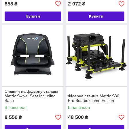
858
2 072
₴
₴
Купити
Купити
Сидіння на фідерну станцію
Matrix Swivel Seat Including
Фідерна станція Matrix S36
Base
Pro Seatbox Lime Edition
В наявності
В наявності
8 550
48 500
₴
₴