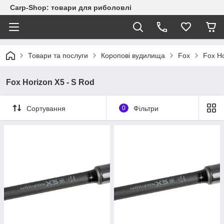
Carp-Shop: товари для риболовлі
Товари та послуги
Коропові вудилища
Fox
Fox Ho
Fox Horizon X5 - S Rod
Сортування
0
Фільтри