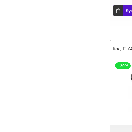
Ку
FLA
–20%