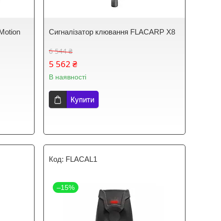
Motion
Сигналізатор клювання FLACARP X8
6 544 ₴
5 562 ₴
В наявності
Купити
FLACAL1
–15%