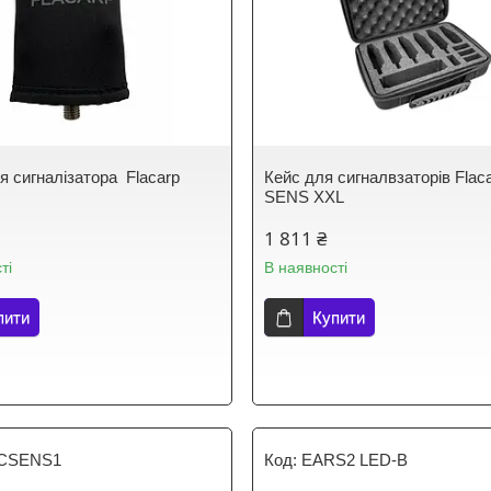
я сигналізатора Flacarp
Кейс для сигналвзаторів Flac
SENS XXL
1 811 ₴
ті
В наявності
пити
Купити
CSENS1
EARS2 LED-B