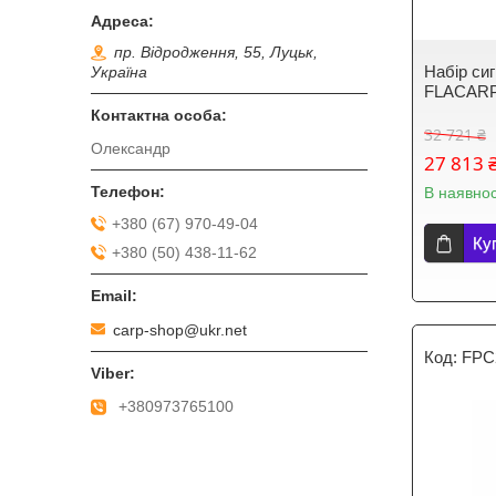
пр. Відродження, 55, Луцьк,
Набір си
Україна
FLACARP 
32 721 ₴
Олександр
27 813 
В наявнос
+380 (67) 970-49-04
Ку
+380 (50) 438-11-62
carp-shop@ukr.net
FPC
+380973765100