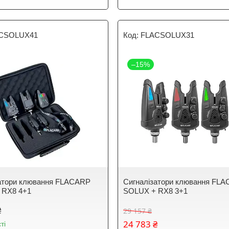
CSOLUX41
FLACSOLUX31
–15%
атори клювання FLACARP
Сигналізатори клювання FL
 RX8 4+1
SOLUX + RX8 3+1
₴
29 157 ₴
24 783 ₴
ті