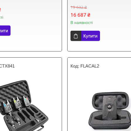
19 632 ₴
₴
16 687 ₴
ті
В наявності
пити
Купити
CTX841
FLACAL2