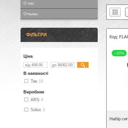
О нас
Отзывы
ФІЛЬТРИ
FLA
–20%
Ціна
В наявності
Так
16
Виробник
ARS
4
Solux
3
Набір си