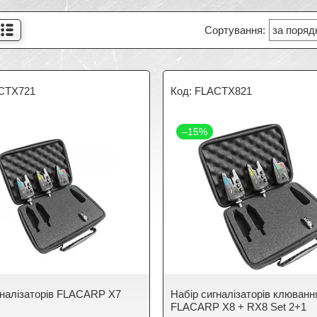
CTX721
FLACTX821
–15%
гналізаторів FLACARP X7
Набір сигналізаторів клюванн
FLACARP X8 + RX8 Set 2+1