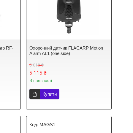
arp RF-
Охоронний датчик FLACARP Motion
Alarm AL1 (one side)
6 018 ₴
5 115 ₴
В наявності
Купити
MAGS1