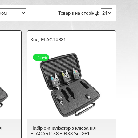
FLACTX831
–15%
я
Набір сигналізаторів клювання
FLACARP X8 + RX8 Set 3+1