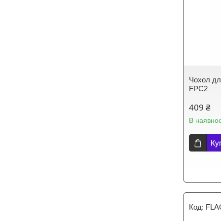
Чохол дл
FPC2
409 ₴
В наявнос
Ку
FLA