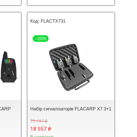
FLACTX731
–20%
ACARP
Набір сигналізаторів FLACARP X7 3+1
23 197 ₴
18 557 ₴
В наявності