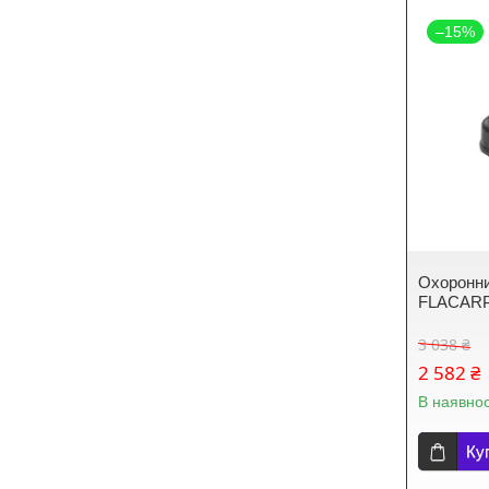
–15%
Охоронни
FLACAR
3 038 ₴
2 582 ₴
В наявнос
Ку