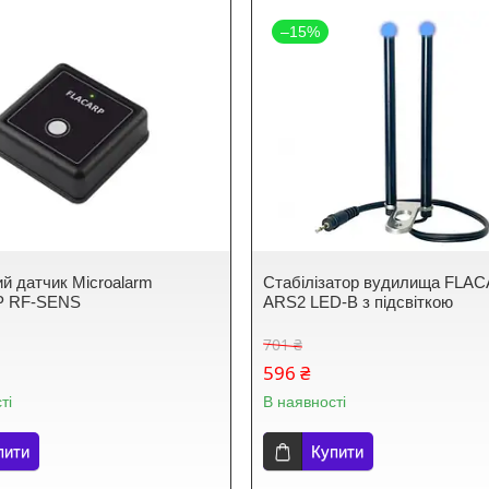
–15%
й датчик Microalarm
Стабілізатор вудилища FLA
P RF-SENS
ARS2 LED-B з підсвіткою
701 ₴
596 ₴
ті
В наявності
пити
Купити