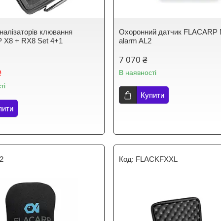
гналізаторів клювання
Охоронний датчик FLACARP 
X8 + RX8 Set 4+1
alarm AL2
7 070 ₴
₴
В наявності
ті
Купити
пити
2
FLACKFXXL