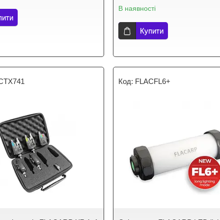
В наявності
пити
Купити
CTX741
FLACFL6+