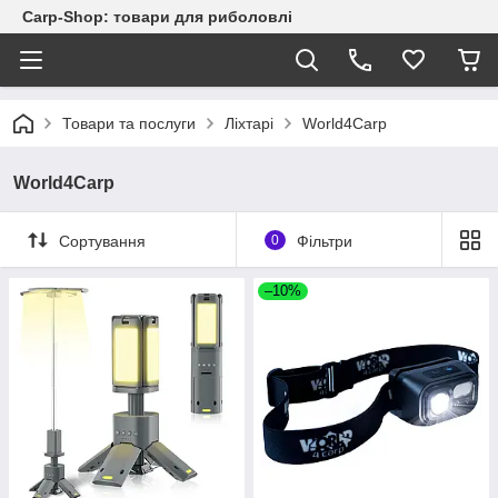
Carp-Shop: товари для риболовлі
Товари та послуги
Ліхтарі
World4Carp
World4Carp
Сортування
0
Фільтри
–10%