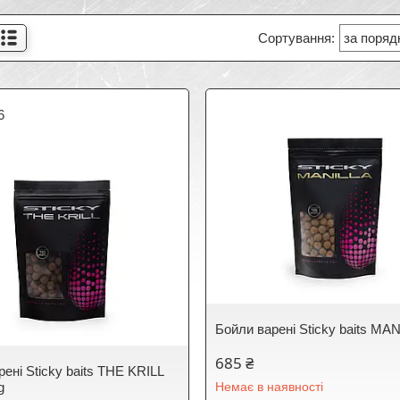
6
Бойли варені Sticky baits MA
685 ₴
ені Sticky baits THE KRILL
g
Немає в наявності