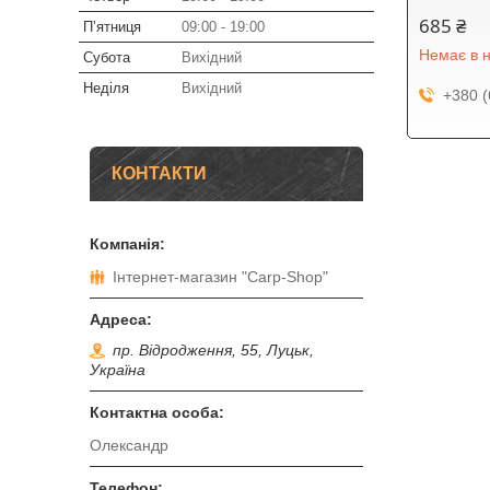
685 ₴
Пʼятниця
09:00
19:00
Немає в н
Субота
Вихідний
Неділя
Вихідний
+380 (
КОНТАКТИ
Інтернет-магазин "Carp-Shop"
пр. Відродження, 55, Луцьк,
Україна
Олександр