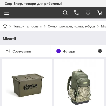
Carp-Shop: товари для риболовлі
Товари та послуги
Сумки, рюкзаки, чохли, тубуси
Miv
Mivardi
Сортування
0
Фільтри