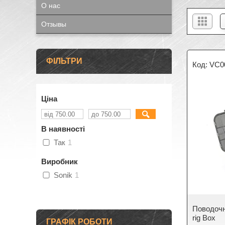
О нас
Отзывы
ФІЛЬТРИ
VC0
Ціна
В наявності
Так
1
Виробник
Sonik
1
Поводочн
rig Box
ГРАФІК РОБОТИ