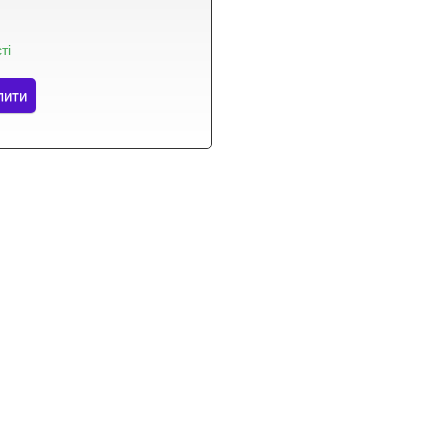
ті
пити