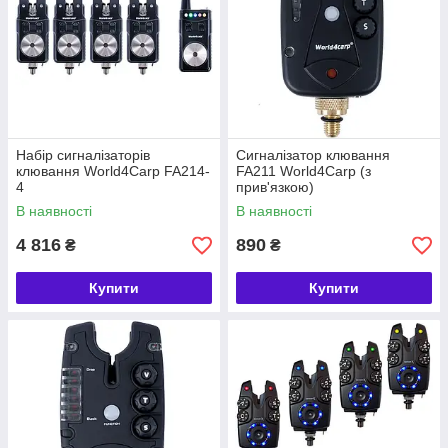
Набір сигналізаторів
Сигналізатор клювання
клювання World4Carp FA214-
FA211 World4Carp (з
4
прив'язкою)
В наявності
В наявності
4 816
890
₴
₴
Купити
Купити