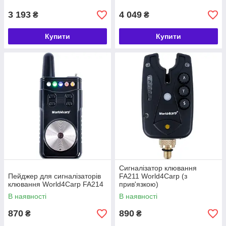
3 193
4 049
₴
₴
Купити
Купити
Сигналізатор клювання
Пейджер для сигналізаторів
FA211 World4Carp (з
клювання World4Carp FA214
прив'язкою)
В наявності
В наявності
870
890
₴
₴