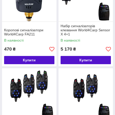
Набір сигналізаторів
Коропові сигналізатори
клювання World4Carp Sensor
World4Carp FA211
X 4+1
В наявності
В наявності
470
5 170
₴
₴
Купити
Купити