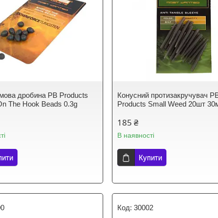
ова дробина PB Products
Конусний протизакручувач P
On The Hook Beads 0.3g
Products Small Weed 20шт 30
185 ₴
ті
В наявності
пити
Купити
00
30002