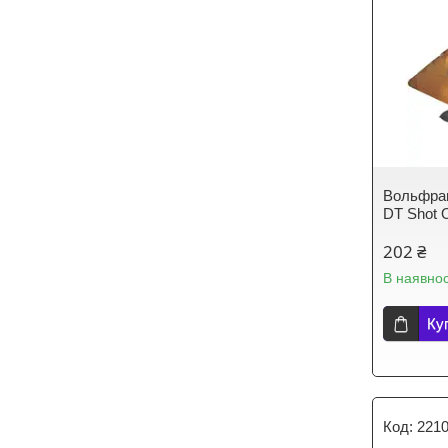
Вольфрам
DT Shot 
202 ₴
В наявнос
Ку
221