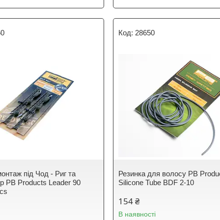
60
28650
онтаж під Чод - Риг та
Резинка для волосу PB Produ
р PB Products Leader 90
Silicone Tube BDF 2-10
pcs
154 ₴
В наявності