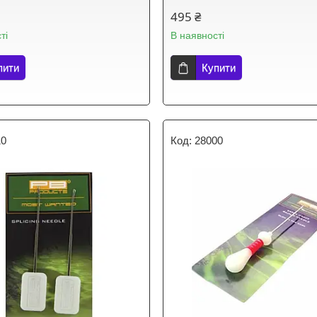
495 ₴
ті
В наявності
пити
Купити
10
28000