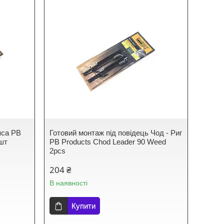
пса PB
Готовий монтаж під повідець Чод - Риг
3шт
PB Products Chod Leader 90 Weed
2pcs
204 ₴
В наявності
Купити