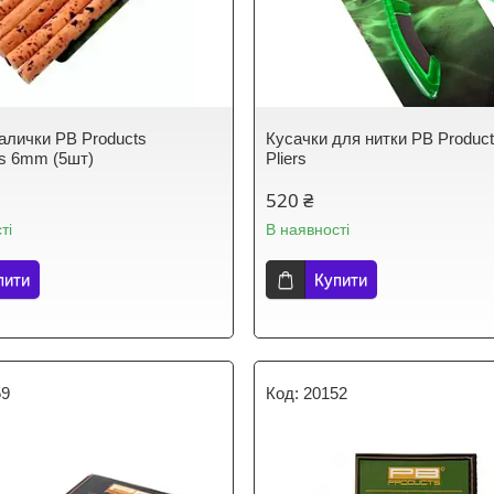
палички PB Products
Кусачки для нитки PB Product
ks 6mm (5шт)
Pliers
520 ₴
ті
В наявності
пити
Купити
59
20152