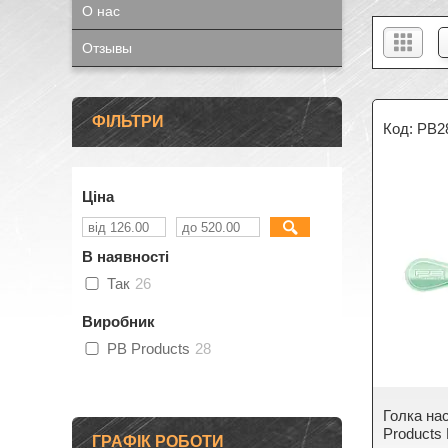
О нас
Отзывы
ФІЛЬТРИ
PB2
Ціна
В наявності
Так
26
Виробник
PB Products
28
Голка на
Products 
ГРАФІК РОБОТИ