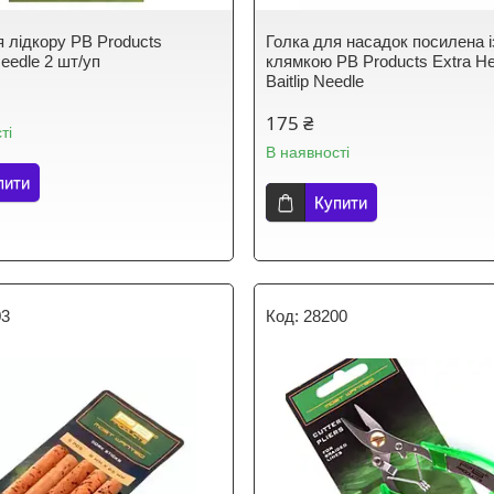
я лідкору PB Products
Голка для насадок посилена і
Needle 2 шт/уп
клямкою PB Products Extra H
Baitlip Needle
175 ₴
ті
В наявності
пити
Купити
03
28200