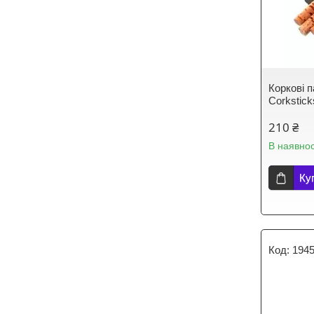
Коркові 
Corkstic
210 ₴
В наявнос
Ку
194