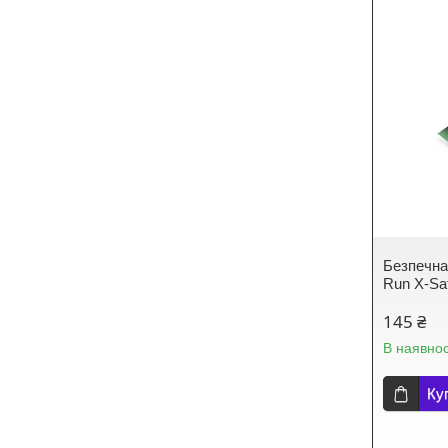
Безпечна 
Run X-Sa
145 ₴
В наявнос
Ку