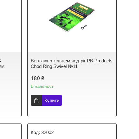
B
Вертлюг з кільцем чод-ріг PB Products
мм
Chod Ring Swivel №11
180 ₴
В наявності
Купити
32002