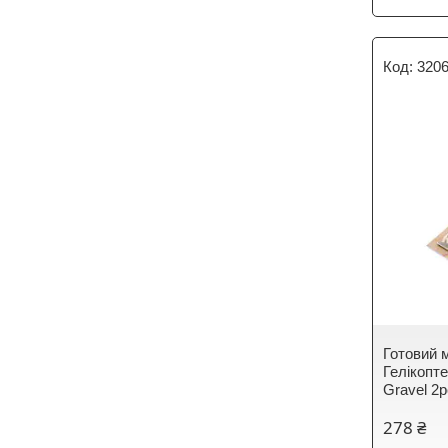
320
Готовий м
Гелікопте
Gravel 2
278 ₴