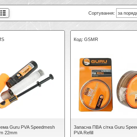
MS
GSMR
тема Guru PVA Speedmesh
Запасна ПВА сітка Guru Spe
7m 22mm
PVA Refill