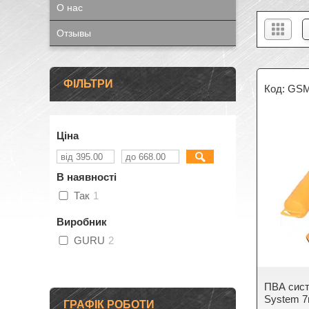
О нас
Отзывы
ФІЛЬТРИ
GS
Ціна
В наявності
Так
1
Виробник
GURU
2
ПВА сис
System 
ГРАФІК РОБОТИ