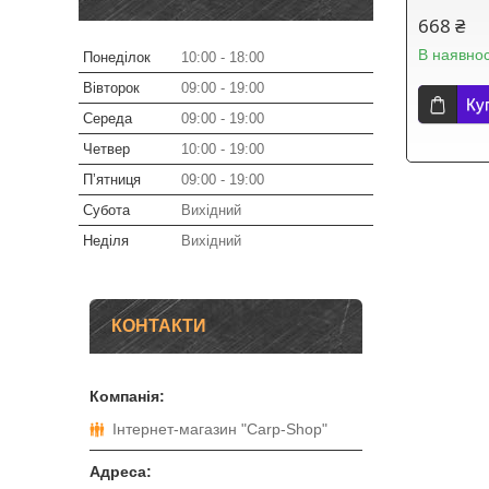
668 ₴
В наявнос
Понеділок
10:00
18:00
Вівторок
09:00
19:00
Ку
Середа
09:00
19:00
Четвер
10:00
19:00
Пʼятниця
09:00
19:00
Субота
Вихідний
Неділя
Вихідний
КОНТАКТИ
Інтернет-магазин "Carp-Shop"