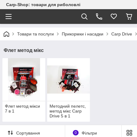
Carp-Shop: товари для риболовлі
Товари та послуги
Прикормки і насадки
Carp Drive
Флет метод мікс
Флет метод мікси
Методний пелетс,
7 в 1
метод мікс Carp
Drive 5 в 1
Сортування
0
Фільтри