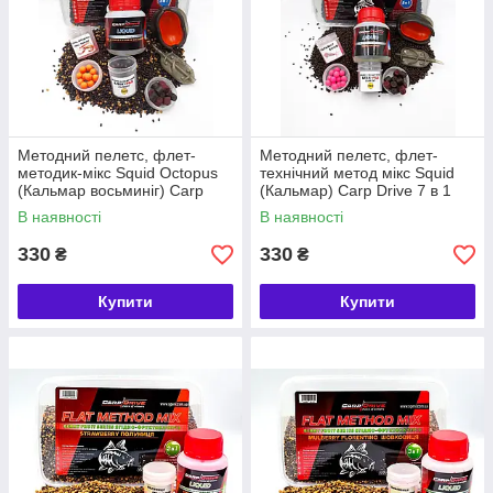
Методний пелетс, флет-
Методний пелетс, флет-
методик-мікс Squid Octopus
технічний метод мікс Squid
(Кальмар восьминіг) Carp
(Кальмар) Carp Drive 7 в 1
Drive 7 в 1
В наявності
В наявності
330
330
₴
₴
Купити
Купити