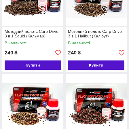
Методний пелетс Carp Drive
Методний пелетс Carp Drive
3 в 1 Squid (Кальмар)
3 в 1 Halibut (Халібут)
В наявності
В наявності
240
240
₴
₴
Купити
Купити