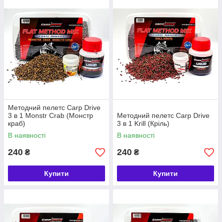
Методний пелетс Carp Drive
3 в 1 Monstr Crab (Монстр
Методний пелетс Carp Drive
краб)
3 в 1 Krill (Кріль)
В наявності
В наявності
240
240
₴
₴
Купити
Купити