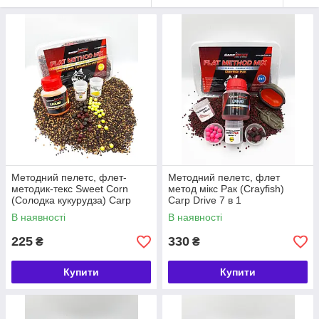
Методний пелетс, флет-
Методний пелетс, флет
методик-текс Sweet Corn
метод мікс Рак (Crayfish)
(Солодка кукурудза) Carp
Carp Drive 7 в 1
Drive 5 в 1
В наявності
В наявності
225
330
₴
₴
Купити
Купити