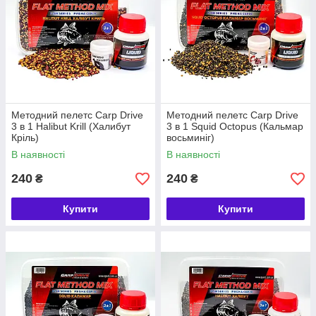
Методний пелетс Carp Drive
Методний пелетс Carp Drive
3 в 1 Halibut Krill (Халибут
3 в 1 Squid Octopus (Кальмар
Кріль)
восьминіг)
В наявності
В наявності
240
240
₴
₴
Купити
Купити