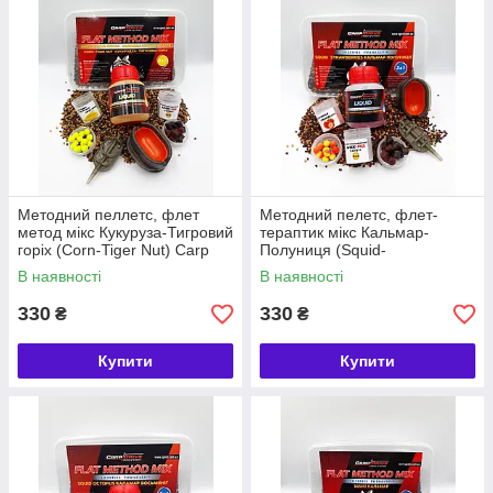
Методний пеллетс, флет
Методний пелетс, флет-
метод мікс Кукуруза-Тигровий
тераптик мікс Кальмар-
горіх (Corn-Tiger Nut) Carp
Полуниця (Squid-
Drive 7 в 1
Strawberries) Carp Drive 7 в 1
В наявності
В наявності
330
330
₴
₴
Купити
Купити