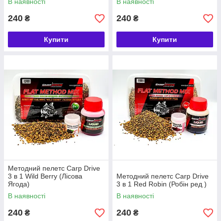
В наявності
В наявності
240
240
₴
₴
Купити
Купити
Методний пелетс Carp Drive
3 в 1 Wild Berry (Лісова
Методний пелетс Carp Drive
Ягода)
3 в 1 Red Robin (Робін ред )
В наявності
В наявності
240
240
₴
₴