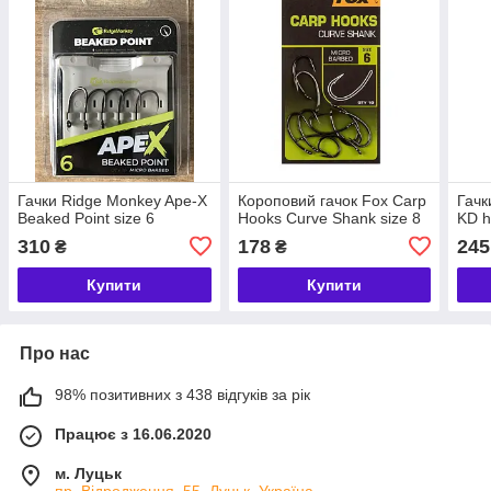
Гачки Ridge Monkey Ape-X
Короповий гачок Fox Carp
Гачк
Beaked Point size 6
Hooks Curve Shank size 8
KD 
310
178
245
₴
₴
Купити
Купити
Про нас
98% позитивних з 438 відгуків за рік
Працює з 16.06.2020
м. Луцьк
пр. Відродження, 55, Луцьк, Україна