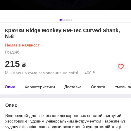
Крючки Ridge Monkey RM-Tec Curved Shank,
№8
Немає в наявності
Роздріб
215
₴
Мінімальна сума замовлення на сайті — 400 ₴
Опис
Характеристики
Доставка
Оплата
Умови п
Опис
Відповідний для всіх різновидів коропових снастей, вигнутий
хвостовик є чудовим універсальним інструментом і забезпечує
чудову фіксацію гака завдяки розширеній супергострій точці.