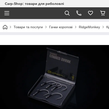
Carp-Shop: товари для риболовлі
Товари та послуги
Гачки коропові
RidgeMonkey
К