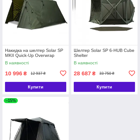
Накидка на шелтер Solar SP
Шелтер Solar SP 6-HUB Cube
MKII Quick-Up Overwrap
Shelter
В наявності
В наявності
10 996
28 687
₴
₴
12 937 ₴
33 750 ₴
Купити
Купити
–15%