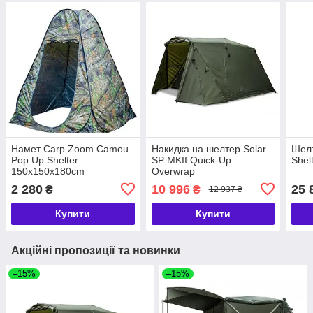
Намет Carp Zoom Camou
Накидка на шелтер Solar
Шелт
Pop Up Shelter
SP MKII Quick-Up
Shel
150x150x180cm
Overwrap
2 280
10 996
25 
₴
₴
12 937 ₴
Купити
Купити
Акційні пропозиції та новинки
–15%
–15%