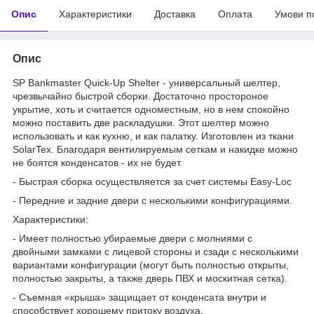
Опис
Характеристики
Доставка
Оплата
Умови п
Опис
SP Bankmaster Quick-Up Shelter - универсальный шелтер,
чрезвычайно быстрой сборки. Достаточно простороное
укрытие, хоть и считается одноместным, но в нем спокойно
можно поставить две раскладушки. Этот шелтер можно
использовать и как кухню, и как палатку. Изготовлен из ткани
SolarTex. Благодаря вентилируемым сеткам и накидке можно
не боятся конденсатов - их не будет.
- Быстрая сборка осуществляется за счет системы Easy-Loc
- Передние и задние двери с несколькими конфигурациями.
Характеристики:
- Имеет полностью убираемые двери с молниями с
двойными замками с лицевой стороны и сзади с несколькими
вариантами конфигурации (могут быть полностью открыты,
полностью закрыты, а также дверь ПВХ и москитная сетка).
- Съемная «крыша» защищает от конденсата внутри и
способствует хорошему притоку воздуха.