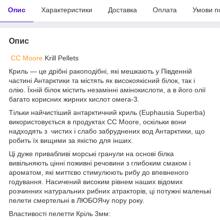
Опис
Характеристики
Доставка
Оплата
Умови п
Опис
CC Moore
Krill Pellets
Криль — це дрібні ракоподібні, які мешкають у Південній
частині Антарктики та містять як високоякісний білок, так і
олію. Їхній білок містить незамінні амінокислоти, а в його олії
багато корисних жирних кислот омега-3.
Тільки найчистіший антарктичний криль (Euphausia Superba)
використовується в продуктах CC Moore, оскільки вони
надходять з чистих і слабо забруднених вод Антарктики, що
робить їх вищими за якістю для інших.
Ці дуже привабливі морські гранули на основі білка
вивільняють цінні поживні речовини з глибоким смаком і
ароматом, які миттєво стимулюють рибу до впевненого
годування. Насичений високим рівнем наших відомих
розчинних натуральних рибних атракторів, ці потужні маленькі
пелети смертельні в ЛЮБОЯчу пору року.
Властивості пелетти Кріль 3мм: