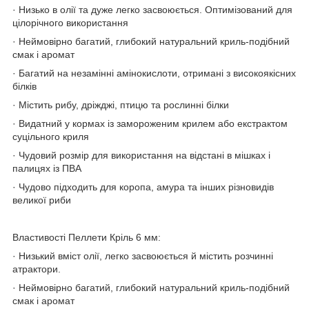
· Низько в олії та дуже легко засвоюється. Оптимізований для
цілорічного використання
· Неймовірно багатий, глибокий натуральний криль-подібний
смак і аромат
· Багатий на незамінні амінокислоти, отримані з високоякісних
білків
· Містить рибу, дріжджі, птицю та рослинні білки
· Видатний у кормах із замороженим крилем або екстрактом
суцільного криля
· Чудовий розмір для використання на відстані в мішках і
палицях із ПВА
· Чудово підходить для коропа, амура та інших різновидів
великої риби
Властивості Пеллети Кріль 6 мм:
· Низький вміст олії, легко засвоюється й містить розчинні
атрактори.
· Неймовірно багатий, глибокий натуральний криль-подібний
смак і аромат