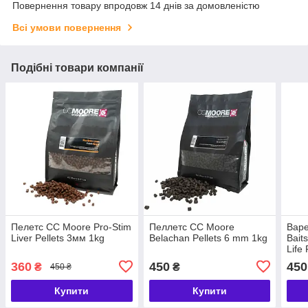
Повернення товару впродовж 14 днів за домовленістю
Всі умови повернення
Подібні товари компанії
Пелетс CC Moore Pro-Stim
Пеллетс CC Moore
Варе
Liver Pellets 3мм 1kg
Belachan Pellets 6 mm 1kg
Bait
Life
- Kril
360
450
450
₴
₴
450 ₴
Купити
Купити