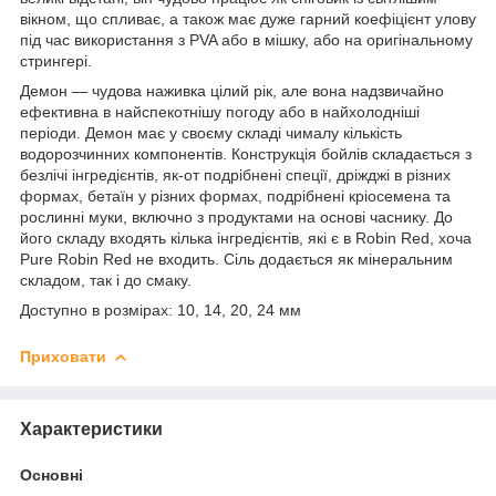
вікном, що спливає, а також має дуже гарний коефіцієнт улову
під час використання з PVA або в мішку, або на оригінальному
стрингері.
Демон — чудова наживка цілий рік, але вона надзвичайно
ефективна в найспекотнішу погоду або в найхолодніші
періоди. Демон має у своєму складі чималу кількість
водорозчинних компонентів. Конструкція бойлів складається з
безлічі інгредієнтів, як-от подрібнені спеції, дріжджі в різних
формах, бетаїн у різних формах, подрібнені кріосемена та
рослинні муки, включно з продуктами на основі часнику. До
його складу входять кілька інгредієнтів, які є в Robin Red, хоча
Pure Robin Red не входить. Сіль додається як мінеральним
складом, так і до смаку.
Доступно в розмірах: 10, 14, 20, 24 мм
Приховати
Характеристики
Основні