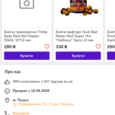
Бойли прикормочні Trinity
Бойли вафтерс Dudi Bait
Бойл
Baits Red Hot Pepper
Mister Red Super Hot
Prod
SNAIL 10*14 мм
"Halfness" Spicy 14 мм
Garl
800
280
330
260
₴
₴
Купити
Купити
Про нас
98% позитивних з 437 відгуків за рік
Працює з 16.06.2020
м. Луцьк
пр. Відродження, 55, Луцьк, Україна
Контакти