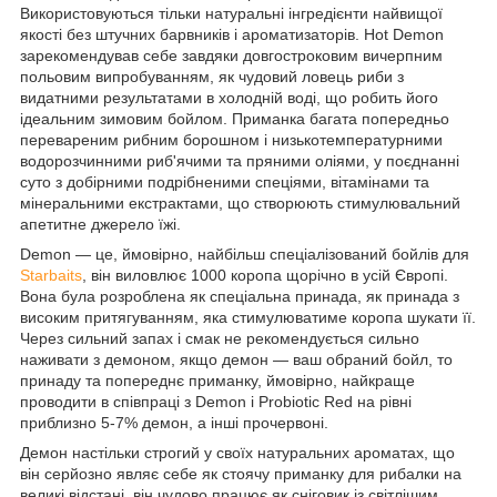
Використовуються тільки натуральні інгредієнти найвищої
якості без штучних барвників і ароматизаторів. Hot Demon
зарекомендував себе завдяки довгостроковим вичерпним
польовим випробуванням, як чудовий ловець риби з
видатними результатами в холодній воді, що робить його
ідеальним зимовим бойлом. Приманка багата попередньо
перевареним рибним борошном і низькотемпературними
водорозчинними риб'ячими та пряними оліями, у поєднанні
суто з добірними подрібненими спеціями, вітамінами та
мінеральними екстрактами, що створюють стимулювальний
апетитне джерело їжі.
Demon — це, ймовірно, найбільш спеціалізований бойлів для
Starbaits
, він виловлює 1000 коропа щорічно в усій Європі.
Вона була розроблена як спеціальна принада, як принада з
високим притягуванням, яка стимулюватиме коропа шукати її.
Через сильний запах і смак не рекомендується сильно
наживати з демоном, якщо демон — ваш обраний бойл, то
принаду та попереднє приманку, ймовірно, найкраще
проводити в співпраці з Demon і Probiotic Red на рівні
приблизно 5-7% демон, а інші прочервоні.
Демон настільки строгий у своїх натуральних ароматах, що
він серйозно являє себе як стоячу приманку для рибалки на
великі відстані, він чудово працює як сніговик із світлішим