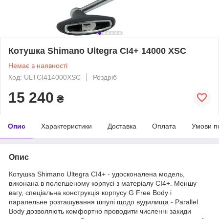
Котушка Shimano Ultegra CI4+ 14000 XSC
Немає в наявності
Код: ULTCI414000XSC
Роздріб
15 240
₴
Опис
Характеристики
Доставка
Оплата
Умови п
Опис
Котушка Shimano Ultegra CI4+ - удосконалена модель,
виконана в полегшеному корпусі з матеріалу CI4+. Меншу
вагу, спеціальна конструкція корпусу G Free Body і
паралельне розташування шпулі щодо вудилища - Parallel
Body дозволяють комфортно проводити численні закиди