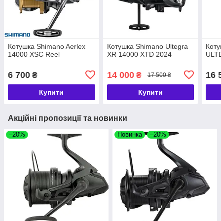
Котушка Shimano Aerlex
Котушка Shimano Ultegra
Коту
14000 XSC Reel
XR 14000 XTD 2024
ULT
6 700
14 000
16 
₴
₴
17 500 ₴
Купити
Купити
Акційні пропозиції та новинки
–20%
Новинка
–20%