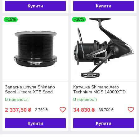
Купити
Купити
–15%
–10%
Запасна шпуля Shimano
Катушка Shimano Aero
Spool Ultegra XTE Spod
Technium MGS 14000XTD
В наявності
В наявності
2 337,50
34 830
₴
₴
2 750 ₴
38 700 ₴
Купити
Купити