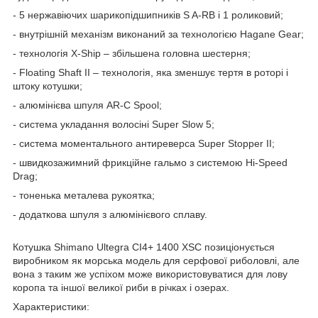
- 5 нержавіючих шарикопідшипників S A-RB і 1 роликовий;
- внутрішній механізм виконаний за технологією Hagane Gear;
- технологія X-Ship – збільшена головна шестерня;
- Floating Shaft II – технологія, яка зменшує тертя в роторі і
штоку котушки;
- алюмінієва шпуля AR-C Spool;
- система укладання волосіні Super Slow 5;
- система моментального антиреверса Super Stopper II;
- швидкозажимний фрикційне гальмо з системою Hi-Speed
Drag;
- тоненька металева рукоятка;
- додаткова шпуля з алюмінієвого сплаву.
Котушка Shimano Ultegra CI4+ 1400 XSC позиціонується
виробником як морська модель для серфової риболовлі, але
вона з таким же успіхом може використовуватися для лову
коропа та іншої великої риби в річках і озерах.
Характеристики: