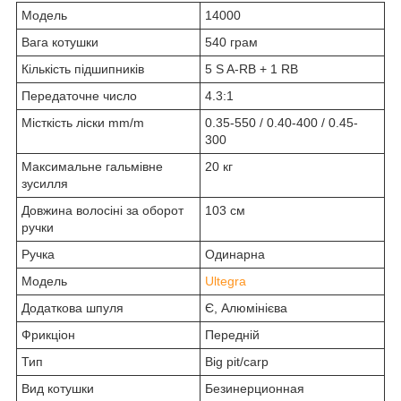
Модель
14000
Вага котушки
540 грам
Кількість підшипників
5 S A-RB + 1 RB
Передаточне число
4.3:1
Місткість ліски mm/m
0.35-550 / 0.40-400 / 0.45-
300
Максимальне гальмівне
20 кг
зусилля
Довжина волосіні за оборот
103 см
ручки
Ручка
Одинарна
Модель
Ultegra
Додаткова шпуля
Є, Алюмінієва
Фрикціон
Передній
Тип
Big pit/carp
Вид котушки
Безинерционная