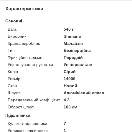
Характеристики
Основні
Вага
540 г
Виробник
Shimano
Країна виробник
Малайзія
Тип
Безінерційна
Фрикційне гальмо
Передній
Розташування рукоятки
Універсальне
Колір
Сірий
Розмір
14000
Стан
Новий
Шпуля
Алюмінієвий сплав
Передавальний коефіцієнт
4.3
Оборот шпулі
103 см
Підшипники
Кулькові підшипники
7
Роликові підшипники
1