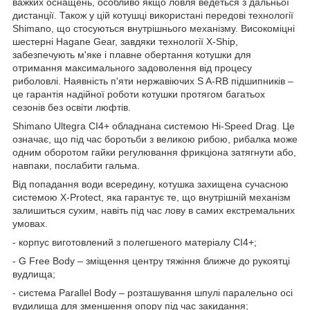
важких оснащень, особливо якщо ловля ведеться з дальньої
дистанції. Також у цій котушці використані передові технології
Shimano, що стосуються внутрішнього механізму. Високоміцні
шестерні Hagane Gear, завдяки технології X-Ship,
забезпечують м'яке і плавне обертання котушки для
отримання максимального задоволення від процесу
риболовлі. Наявність п'яти нержавіючих S A-RB підшипників –
це гарантія надійної роботи котушки протягом багатьох
сезонів без освіти люфтів.
Shimano Ultegra CI4+ обладнана системою Hi-Speed Drag. Це
означає, що під час боротьби з великою рибою, рибалка може
одним оборотом гайки регулювання фрикціона затягнути або,
навпаки, послабити гальма.
Від попадання води всередину, котушка захищена сучасною
системою X-Protect, яка гарантує те, що внутрішній механізм
залишиться сухим, навіть під час лову в самих екстремальних
умовах.
- корпус виготовлений з полегшеного матеріалу CI4+;
- G Free Body – зміщення центру тяжіння ближче до рукоятці
вудлища;
- система Parallel Body – розташування шпулі паралельно осі
вудилища для зменшення опору під час закидання;