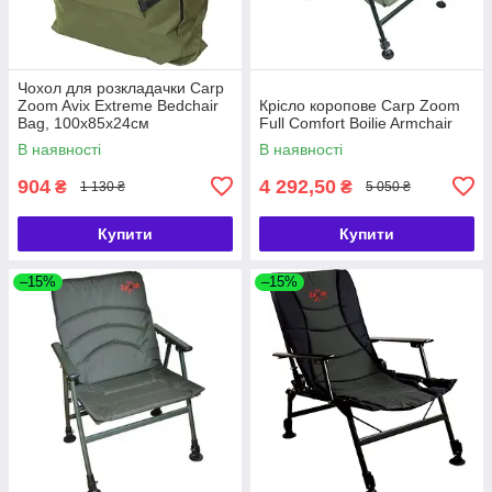
Чохол для розкладачки Carp
Zoom Avix Extreme Bedchair
Крісло коропове Carp Zoom
Bag, 100x85x24см
Full Comfort Boilie Armchair
В наявності
В наявності
904
4 292,50
₴
₴
1 130 ₴
5 050 ₴
Купити
Купити
–15%
–15%