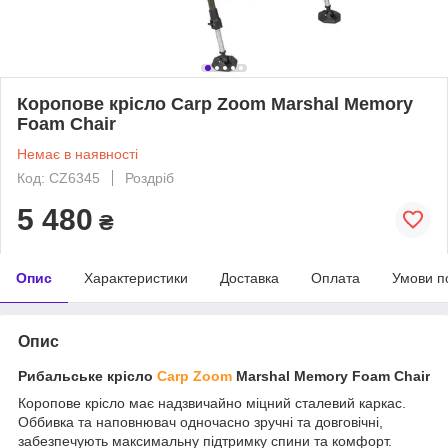
Коропове крісло Carp Zoom Marshal Memory
Foam Chair
Немає в наявності
Код: CZ6345
Роздріб
5 480
₴
Опис
Характеристики
Доставка
Оплата
Умови п
Опис
Рибальське крісло
Carp Zoom
Marshal Memory Foam Chair
Коропове крісло має надзвичайно міцний сталевий каркас.
Оббивка та наповнювач одночасно зручні та довговічні,
забезпечують максимальну підтримку спини та комфорт.