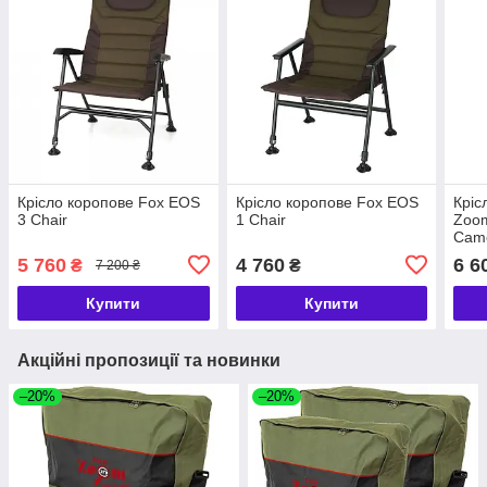
Крісло коропове Fox EOS
Крісло коропове Fox EOS
Кріс
3 Chair
1 Chair
Zoom
Cam
5 760
4 760
6 6
₴
₴
7 200 ₴
Купити
Купити
Акційні пропозиції та новинки
–20%
–20%