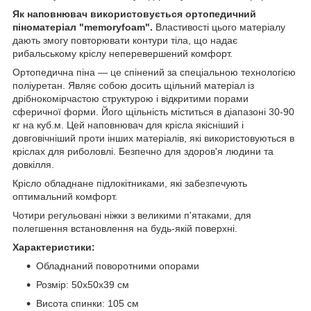
Як наповнювач використовується ортопедичний
піноматеріал "memoryfoam".
Властивості цього матеріалу
дають змогу повторювати контури тіла, що надає
рибальському кріслу неперевершений комфорт.
Ортопедична піна — це спінений за спеціальною технологією
поліуретан. Являє собою досить щільний матеріал із
дрібнокомірчастою структурою і відкритими порами
сферичної форми. Його щільність міститься в діапазоні 30-90
кг на куб.м. Цей наповнювач для крісла якісніший і
довговічніший проти інших матеріалів, які використовуються в
кріслах для риболовлі. Безпечно для здоров'я людини та
довкілля.
Крісло обладнане підлокітниками, які забезпечують
оптимальний комфорт.
Чотири регульовані ніжки з великими п'ятаками, для
полегшення встановлення на будь-якій поверхні.
Характеристики:
Обладнаний поворотними опорами
Розмір: 50x50х39 см
Висота спинки: 105 см