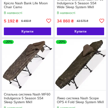
Крісло Nash Bank Life Moon
Indulgence 5 Season SS4
Chair Camo
Wide Sleep System MkII
В наявності
В наявності
5 192
34 860
₴
₴
6 490 ₴
43 575 ₴
Купити
Купити
–20%
–20%
Спальна система Nash MF60
Indulgence 5 Season SS4
Ліжко система Nash Scope
Sleep System MkII
OPS 4 Fold Sleep System MkII
В наявності
В наявності