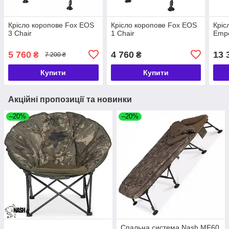
Крісло коропове Fox EOS
Крісло коропове Fox EOS
Кріс
3 Chair
1 Chair
Empe
5 760
4 760
13 
₴
₴
7 200 ₴
Купити
Купити
Акційні пропозиції та новинки
–20%
–20%
Спальна система Nash MF60