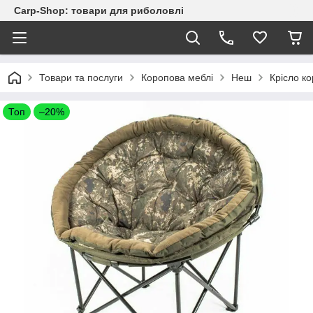
Carp-Shop: товари для риболовлі
Товари та послуги
Коропова меблі
Неш
Крісло к
Топ
–20%