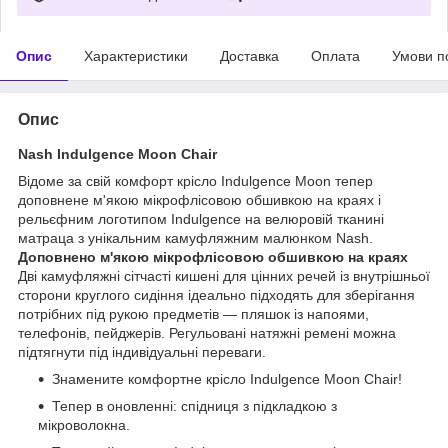
Опис
Характеристики
Доставка
Оплата
Умови п
Опис
Nash Indulgence Moon Chair
Відоме за свій комфорт крісло Indulgence Moon тепер
доповнене м'якою мікрофлісовою обшивкою на краях і
рельєфним логотипом Indulgence на велюровій тканині
матраца з унікальним камуфляжним малюнком Nash.
Доповнено м'якою мікрофлісовою обшивкою на краях
Дві камуфляжні сітчасті кишені для цінних речей із внутрішньої
сторони круглого сидіння ідеально підходять для зберігання
потрібних під рукою предметів — пляшок із напоями,
телефонів, пейджерів. Регульовані натяжні ремені можна
підтягнути під індивідуальні переваги.
Знамените комфортне крісло Indulgence Moon Chair!
Тепер в оновленні: спідниця з підкладкою з
мікроволокна.