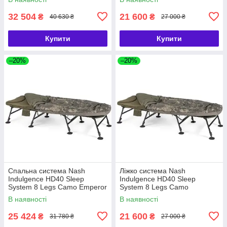
32 504
21 600
₴
₴
40 630 ₴
27 000 ₴
Купити
Купити
–20%
–20%
Спальна система Nash
Ліжко система Nash
Indulgence HD40 Sleep
Indulgence HD40 Sleep
System 8 Legs Camo Emperor
System 8 Legs Camo
В наявності
В наявності
25 424
21 600
₴
₴
31 780 ₴
27 000 ₴