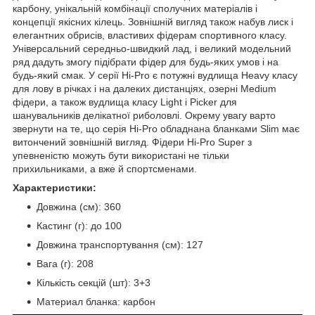
карбону, унікальній комбінації сполучних матеріалів і
концепції якісних кілець. Зовнішній вигляд також набув лиск і
елегантних обрисів, властивих фідерам спортивного класу.
Універсальний середньо-швидкий лад, і великий модельний
ряд дадуть змогу підібрати фідер для будь-яких умов і на
будь-який смак. У серії Hi-Pro є потужні вудлища Heavy класу
для лову в річках і на далеких дистанціях, озерні Medium
фідери, а також вудлища класу Light і Picker для
шанувальників делікатної риболовлі. Окрему увагу варто
звернути на те, що серія Hi-Pro обладнана бланками Slim має
витончений зовнішній вигляд. Фідери Hi-Pro Super з
упевненістю можуть бути використані не тільки
прихильниками, а вже й спортсменами.
Характеристики:
Довжина (см): 360
Кастинг (г): до 100
Довжина транспортування (см): 127
Вага (г): 208
Кількість секцій (шт): 3+3
Материал бланка: карбон