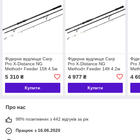
Фідерне вудлище Carp
Фідерне вудлище Carp
Фіде
Pro X-Distance NG
Pro X-Distance NG
Pro 
Method+ Feeder 15ft 4.5м
Method+ Feeder 14ft 4.2м
Meth
250г
200г
180г
5 310
4 977
4 6
₴
₴
Купити
Купити
Про нас
98% позитивних з 442 відгуків за рік
Працює з 16.06.2020