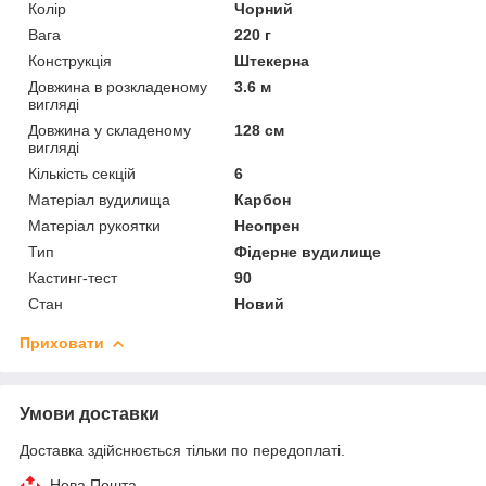
Колір
Чорний
Вага
220 г
Конструкція
Штекерна
Довжина в розкладеному
3.6 м
вигляді
Довжина у складеному
128 см
вигляді
Кількість секцій
6
Матеріал вудилища
Карбон
Матеріал рукоятки
Неопрен
Тип
Фідерне вудилище
Кастинг-тест
90
Стан
Новий
Приховати
Умови доставки
Доставка здійснюється тільки по передоплаті.
Нова Пошта