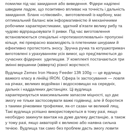
помилки під час закидання або виведення. Фідери наділені
швидким ладом, що позитивно впливає на точність і дальність
закидання. Бланк «слімовий», виготовлений із карбону, має
оптимальний баланс між інформативністю й механічними
робочими характеристиками, здатний в'язати велику рибу та
чудово відпрацьовувати її ривки. Під час виготовлення
встановлюються спеціальні «протизахоплювальні» пропускні
кільця, які прекрасно взаємодіють із плетеними шнурами й
ефективно протистоять зносу. Зручна ручка та котушкотримач
виготовлені з урахуванням усіх вимог, що пред'являються до
сучасних фідерних удилищам. У комплекті постачаються три
змінні вершинки (квіверта) різної жорсткості.
Вудлище Zemex Iron Heavy Feeder 13ft 100g — це вудлища
важкого класу в лінійці IRON. Сфера їх застосування — ловля
на річках, великих водоймах і водосховищах на середніх,
дальніх і наддалеких дистанціях. Ці вудлища
характеризується максимальним запасом міцності, що дає
змогу не тільки застосовувати важкі годівниці, але й боротися
з такими річковими трофеями, як-от сазан чи великий лящ.
Такі вудлища успішно використовуються в тому разі, якщо
необхідно закинути вантаж на дуже далеку дистанцію, а також
у тому разі, якщо акваторій є великою або наявна сильна
течією. Вудлища так само без проблем дасть змогу ловити