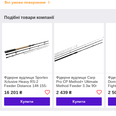
Всі умови повернення
Подібні товари компанії
Фідерне вудлище Sportex
Фідерне вудлище Carp
Фіде
Xclusive Heavy RS-2
Pro CP Method+ Ultimate
Dom
Feeder Distance 14ft 155-
Method Feeder 3.3м 90г
Figh
225gr
80g
16 201
2 439
2 5
₴
₴
Купити
Купити