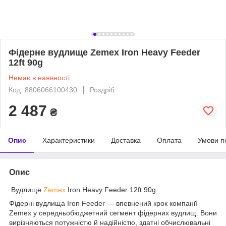
Фідерне вудлище Zemex Iron Heavy Feeder
12ft 90g
Немає в наявності
Код: 8806066100430
Роздріб
2 487
₴
Опис
Характеристики
Доставка
Оплата
Умови п
Опис
Вудлище
Zemex
Iron Heavy Feeder 12ft 90g
Фідерні вудлища Iron Feeder — впевнений крок компанії
Zemex у середньобюджетний сегмент фідерних вудлищ. Вони
вирізняються потужністю й надійністю, здатні обчислювальні