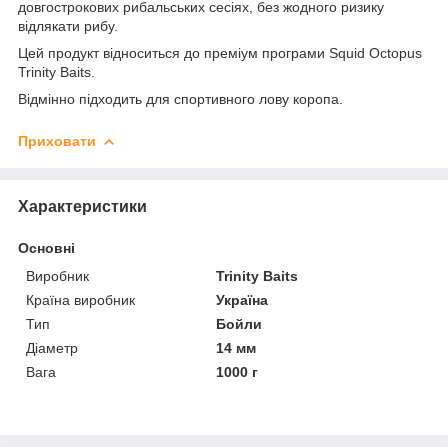
довгострокових рибальських сесіях, без жодного ризику
відлякати рибу.
Цей продукт відноситься до преміум програми Squid Octopus
Trinity Baits.
Відмінно підходить для спортивного лову коропа.
Приховати
Характеристики
Основні
Виробник
Trinity Baits
Країна виробник
Україна
Тип
Бойли
Діаметр
14 мм
Вага
1000 г