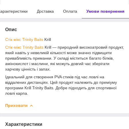
арактеристики
Доставка
Оплата
Умови повернення
Опис
Стік мікс Trinity Baits
Krill
Стік-мікс
Trinity Baits
Krill — природний високоатровий продукт,
який навіть у невеликій кількості може значно підвищити
привабливість приманки. У складі міститься багато білків,
амінокислот і маслини, які можуть довгий час зберігати
харчову цінність і запах.
Ідеальний для створення PVA стиків під час ловлі на
віддалених дистанціях. Цей продукт належить до преміуму
програми Krill Trinity Baits. Добре підходить для спортивної
ловлі карпа.
Приховати
Характеристики