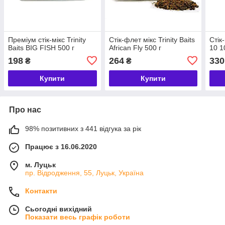
Преміум стік-мікс Trinity
Стік-флет мікс Trinity Baits
Стік-
Baits BIG FISH 500 г
African Fly 500 г
10 1
198
264
330
₴
₴
Купити
Купити
Про нас
98% позитивних з 441 відгука за рік
Працює з 16.06.2020
м. Луцьк
пр. Відродження, 55, Луцьк, Україна
Контакти
Сьогодні вихідний
Показати весь графік роботи