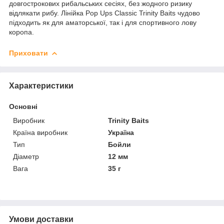
довгострокових рибальських сесіях, без жодного ризику
відлякати рибу. Лінійка Pop Ups Classic Trinity Baits чудово
підходить як для аматорської, так і для спортивного лову
коропа.
Приховати
Характеристики
Основні
Виробник
Trinity Baits
Країна виробник
Україна
Тип
Бойли
Діаметр
12 мм
Вага
35 г
Умови доставки