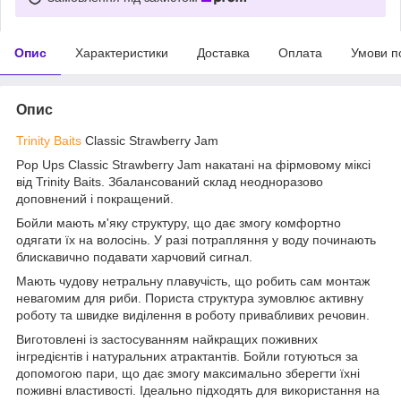
Опис
Характеристики
Доставка
Оплата
Умови п
Опис
Trinity Baits
Classic Strawberry Jam
Pop Ups Classic Strawberry Jam накатані на фірмовому міксі
від Trinity Baits. Збалансований склад неодноразово
доповнений і покращений.
Бойли мають м'яку структуру, що дає змогу комфортно
одягати їх на волосінь. У разі потрапляння у воду починають
блискавично подавати харчовий сигнал.
Мають чудову нетральну плавучість, що робить сам монтаж
невагомим для риби. Пориста структура зумовлює активну
роботу та швидке виділення в роботу привабливих речовин.
Виготовлені із застосуванням найкращих поживних
інгредієнтів і натуральних атрактантів. Бойли готуються за
допомогою пари, що дає змогу максимально зберегти їхні
поживні властивості. Ідеально підходять для використання на