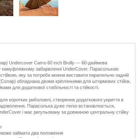
ар) Undercover Camo 60 inch Brolly — 60-дюймова
ому камуфляжному забарвленні UnderCover. Парасолькою
стійкою, яку за потреби можна виставити паралельно задній
r (Солар) обладнана двома кріпленнями для штормових стійок,
ами для додаткової стабільності та стійкості.
 для коротких риболовлі, створення додаткового укриття в
є задоволення. Парасолька дуже легко встановлюється,
nderCover і має регульовану за довжиною центральну стійку
r
 може займати два положення