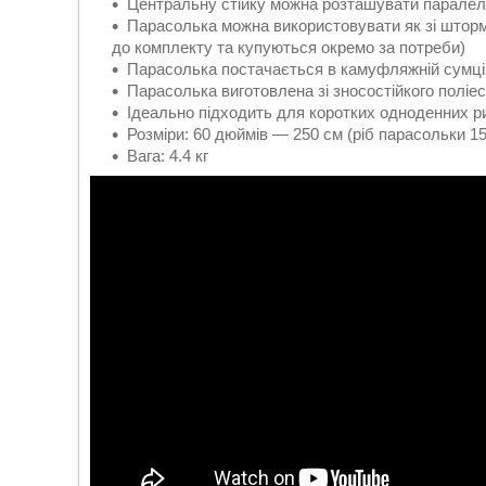
Центральну стійку можна розташувати паралель
Парасолька можна використовувати як зі штормо
до комплекту та купуються окремо за потреби)
Парасолька постачається в камуфляжній сумці
Парасолька виготовлена зі зносостійкого поліе
Ідеально підходить для коротких одноденних ри
Розміри: 60 дюймів — 250 см (ріб парасольки 1
Вага: 4.4 кг