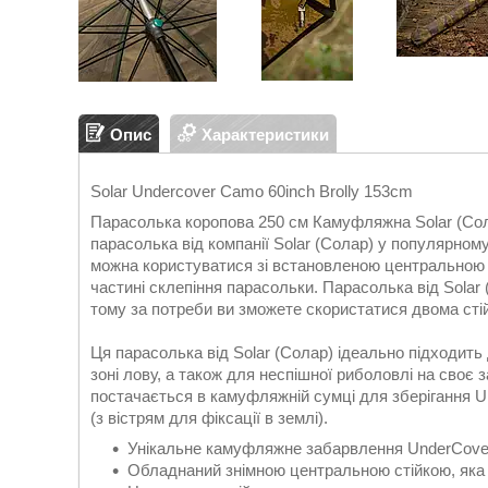
Опис
Характеристики
Solar Undercover Camo 60inch Brolly 153cm
Парасолька коропова 250 см Камуфляжна Solar (Сол
парасолька від компанії Solar (Солар) у популярн
можна користуватися зі встановленою центральною 
частині склепіння парасольки. Парасолька від Sola
тому за потреби ви зможете скористатися двома стійк
Ця парасолька від Solar (Солар) ідеально підходить
зоні лову, а також для неспішної риболовлі на сво
постачається в камуфляжній сумці для зберігання U
(з вістрям для фіксації в землі).
Унікальне камуфляжне забарвлення UnderCove
Обладнаний знімною центральною стійкою, яка