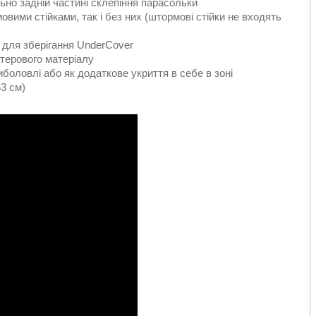
но задній частині склепіння парасольки
вими стійками, так і без них (штормові стійки не входять
 для зберігання UnderCover
стерового матеріалу
боловлі або як додаткове укриття в себе в зоні
53 см)