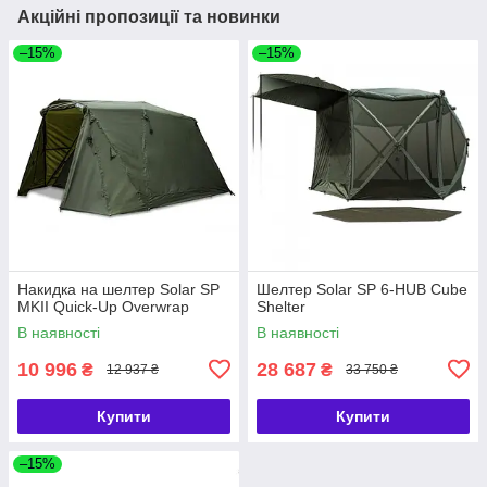
Акційні пропозиції та новинки
–15%
–15%
Накидка на шелтер Solar SP
Шелтер Solar SP 6-HUB Cube
MKII Quick-Up Overwrap
Shelter
В наявності
В наявності
10 996
28 687
₴
₴
12 937 ₴
33 750 ₴
Купити
Купити
–15%