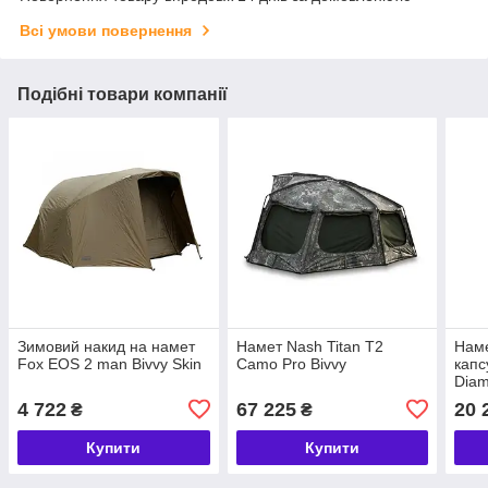
Всі умови повернення
Подібні товари компанії
Зимовий накид на намет
Намет Nash Titan T2
Наме
Fox EOS 2 man Bivvy Skin
Camo Pro Bivvy
капс
Dia
4 722
67 225
20 
₴
₴
Купити
Купити