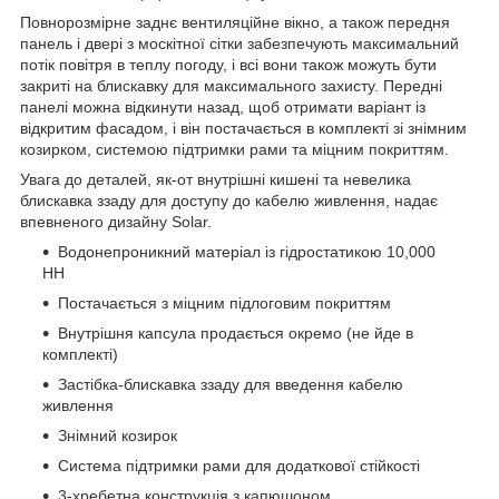
Повнорозмірне заднє вентиляційне вікно, а також передня
панель і двері з москітної сітки забезпечують максимальний
потік повітря в теплу погоду, і всі вони також можуть бути
закриті на блискавку для максимального захисту. Передні
панелі можна відкинути назад, щоб отримати варіант із
відкритим фасадом, і він постачається в комплекті зі знімним
козирком, системою підтримки рами та міцним покриттям.
Увага до деталей, як-от внутрішні кишені та невелика
блискавка ззаду для доступу до кабелю живлення, надає
впевненого дизайну Solar.
Водонепроникний матеріал із гідростатикою 10,000
HH
Постачається з міцним підлоговим покриттям
Внутрішня капсула продається окремо (не йде в
комплекті)
Застібка-блискавка ззаду для введення кабелю
живлення
Знімний козирок
Система підтримки рами для додаткової стійкості
3-хребетна конструкція з капюшоном