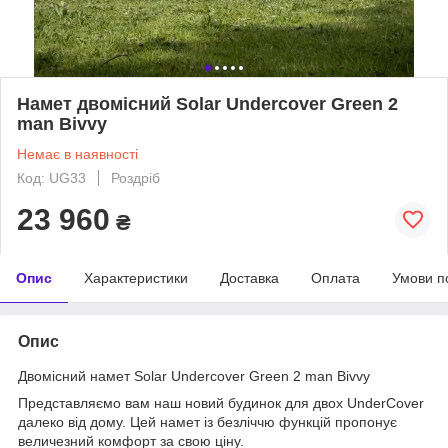
Намет двомісний Solar Undercover Green 2
man Bivvy
Немає в наявності
Код: UG33
Роздріб
23 960
₴
Опис
Характеристики
Доставка
Оплата
Умови п
Опис
Двомісний намет Solar Undercover Green 2 man Bivvy
Представляємо вам наш новий будинок для двох UnderCover
далеко від дому. Цей намет із безліччю функцій пропонує
величезний комфорт за свою ціну.