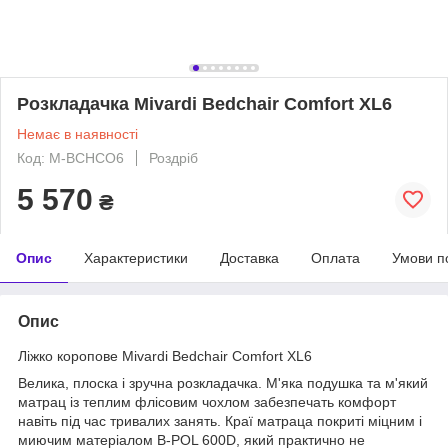
Розкладачка Mivardi Bedchair Comfort XL6
Немає в наявності
Код: M-BCHCO6
Роздріб
5 570
₴
Опис
Характеристики
Доставка
Оплата
Умови п
Опис
Ліжко коропове Mivardi Bedchair Comfort XL6
Велика, плоска і зручна розкладачка. М'яка подушка та м'який
матрац із теплим флісовим чохлом забезпечать комфорт
навіть під час тривалих занять. Краї матраца покриті міцним і
миючим матеріалом B-POL 600D, який практично не