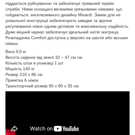
піддається руйнуванню та забезпечує тривалий термін
служби. Ніжки оснащені великими грязьовими ніжками, що
гойдаються, ексклюзивного дизайну Mivardi. Замки для ніг
унікальної конструкції забезпечують швидке та зручне
регулювання ніжок одним дотиком та максимальну надійність.
Дуже міцний каркас забезпечує ідеальний натяг матраца.
Розкладачка Comfort доступна у версіях на шести або восьми
ніжках.
Вага 9,8 кг
Висота сидіння від землі 32 – 47 см см
Кількість штук в упаковці 1 шт
Міцність 140 кг
Розмір 210 х 86 см
Примітка 6 ніжок
Транспортний розмір 85 х 80 х 35 см