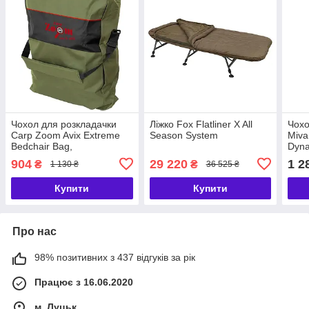
Чохол для розкладачки
Ліжко Fox Flatliner X All
Чохо
Carp Zoom Avix Extreme
Season System
Miva
Bedchair Bag,
Dyna
100x85x24см
904
29 220
1 2
₴
₴
1 130 ₴
36 525 ₴
Купити
Купити
Про нас
98% позитивних з 437 відгуків за рік
Працює з 16.06.2020
м. Луцьк