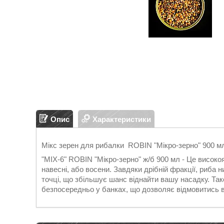
Опис
Характеристики
Мікс зерен для рибалки ROBIN "Мікро-зерно" 900 м
"MIX-6" ROBIN "Мікро-зерно" ж/б 900 мл - Це високо
навесні, або восени. Завдяки дрібній фракції, риба 
точці, що збільшує шанс віднайти вашу насадку. Та
безпосередньо у банках, що дозволяє відмовитись ві