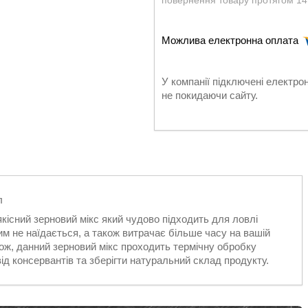
повернення товару протягом 14
У компанії підключені електро
не покидаючи сайту.
л
якісний зерновий мікс який чудово підходить для ловлі
ним не наїдається, а також витрачає більше часу на вашій
кож, данний зерновий мікс проходить термічну обробку
д консервантів та зберігти натуральний склад продукту.