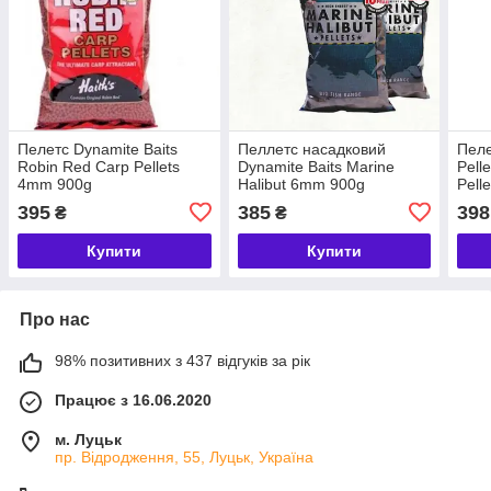
Пелетс Dynamite Baits
Пеллетс насадковий
Пеле
Robin Red Carp Pellets
Dynamite Baits Marine
Pell
4mm 900g
Halibut 6mm 900g
Pell
395
385
398
₴
₴
Купити
Купити
Про нас
98% позитивних з 437 відгуків за рік
Працює з 16.06.2020
м. Луцьк
пр. Відродження, 55, Луцьк, Україна