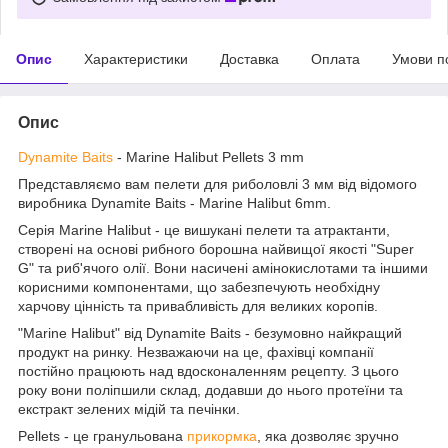
Опис
Характеристики
Доставка
Оплата
Умови п
Опис
Dynamite Baits
- Marine Halibut Pellets 3 mm
Представляємо вам пелети для риболовлі 3 мм від відомого
виробника Dynamite Baits - Marine Halibut 6mm.
Серія Marine Halibut - це вишукані пелети та атрактанти,
створені на основі рибного борошна найвищої якості "Super
G" та риб'ячого олії. Вони насичені амінокислотами та іншими
корисними компонентами, що забезпечують необхідну
харчову цінність та привабливість для великих коропів.
"Marine Halibut" від Dynamite Baits - безумовно найкращий
продукт на ринку. Незважаючи на це, фахівці компанії
постійно працюють над вдосконаленням рецепту. З цього
року вони поліпшили склад, додавши до нього протеїни та
екстракт зелених мідій та печінки.
Pellets - це гранульована
прикормка
, яка дозволяє зручно