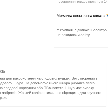
повернення товару протягом 14
У компанії підключені електро
не покидаючи сайту.
0lb
ений для використання на сподових вудках. Він створений з
одового шнура. За допомогою цього шнура рибалка легко
ою сподової кормушки або ПВА-пакета. Шнур має високу
іх забросів. Жовтий колір оптимально підходить для зручного
удкою