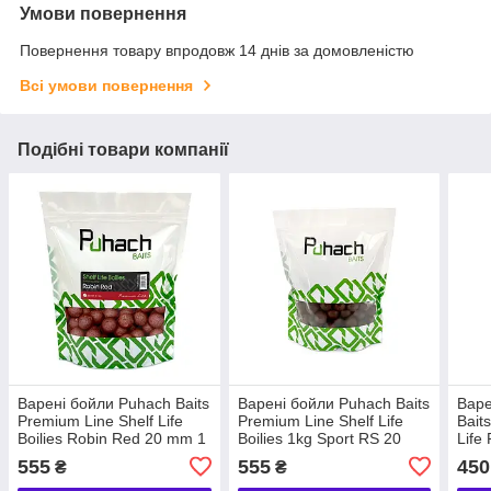
Умови повернення
Повернення товару впродовж 14 днів за домовленістю
Всі умови повернення
Подібні товари компанії
Варені бойли Puhach Baits
Варені бойли Puhach Baits
Варе
Premium Line Shelf Life
Premium Line Shelf Life
Bait
Boilies Robin Red 20 mm 1
Boilies 1kg Sport RS 20
Life
kg
mm
- Kril
555
555
450
₴
₴