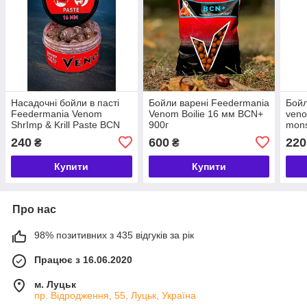
Насадочні бойли в пасті
Бойли варені Feedermania
Бойл
Feedermania Venom
Venom Boilie 16 мм BCN+
veno
ShrImp & Krill Paste BCN
900г
mon
16mm
240
600
220
₴
₴
Купити
Купити
Про нас
98% позитивних з 435 відгуків за рік
Працює з 16.06.2020
м. Луцьк
пр. Відродження, 55, Луцьк, Україна