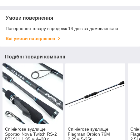
Умови повернення
Повернення товару впродовж 14 днів за домовленістю
Всі умови повернення
Подібні товари компанії
Спінінгове вудлище
Спінінгове вудлище
Спін
Sportex Nova Twitch RS-2
Flagman Orbion 76M
Flag
PT1911 1.95 м 4–20 г
2.29м 5-25г
2.51