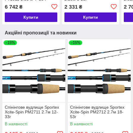
6 742
2 331
2 7
₴
₴
Купити
Купити
Акційні пропозиції та новинки
–15%
–15%
Спінінгове вудлище Sportex
Спінінгове вудлище Sportex
Xcite-Spin PM2711 2.7м 12-
Xcite-Spin PM2712 2.7м 18-
33г
53г
В наявності
В наявності