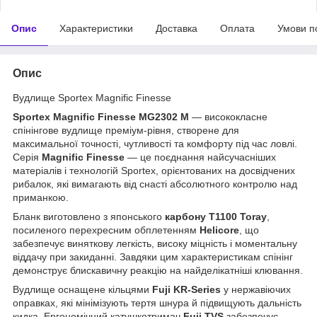
Опис
Характеристики
Доставка
Оплата
Умови п
Опис
Вудлище Sportex Magnific Finesse
Sportex Magnific Finesse MG2302 M
— висококласне
спінінгове вудлище преміум-рівня, створене для
максимальної точності, чутливості та комфорту під час ловлі.
Серія
Magnific Finesse
— це поєднання найсучасніших
матеріалів і технологій Sportex, орієнтованих на досвідчених
рибалок, які вимагають від снасті абсолютного контролю над
приманкою.
Бланк виготовлено з японського
карбону T1100 Toray
,
посиленого перехресним обплетенням
Helicore
, що
забезпечує виняткову легкість, високу міцність і моментальну
віддачу при закиданні. Завдяки цим характеристикам спінінг
демонструє блискавичну реакцію на найделікатніші клювання.
Вудлище оснащене кільцями
Fuji KR-Series
у нержавіючих
оправках, які мінімізують тертя шнура й підвищують дальність
кидка. Ергономічний катушкотримач
Fuji TVS
забезпечує