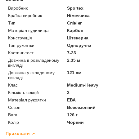
Виробник
Sportex
Країна виробник
Німеччина
Тип
Спінінг
Матеріал вудилища
Карбон
Конструкція
Штекерна
Тип рукоятки
Одноручна
Кастинг-тест
7-23
Довжина в розкладеному
2.35 м
вигляді
Довжина у складеному
121 см
вигляді
Клас
Medium-Heavy
Кількість секцій
2
Матеріал рукоятки
ЕВА
Сезон
Всесезонний
Вага
126 г
Колір
Чорний
Приховати