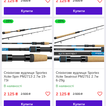
2 125
2 125
₴
₴
2 500 ₴
2 500 ₴
Купити
Купити
–15%
–15%
Спінінгове вудлище Sportex
Спінінгове вудлище Sportex
Xcite-Spin PM2713 2.7м 19-
Xcite Seatrout PM2751 2.7м
73г
6-29g
В наявності
В наявності
2 125
2 125
₴
₴
2 500 ₴
2 500 ₴
Купити
Купити