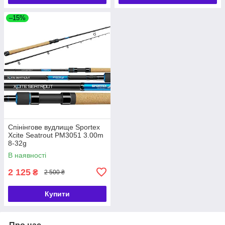
–15%
Спінінгове вудлище Sportex
Xcite Seatrout PM3051 3.00m
8-32g
В наявності
2 125
₴
2 500 ₴
Купити